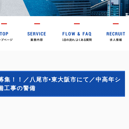
募集！！／八尾市•東大阪市にて／中高年シ
備工事の警備