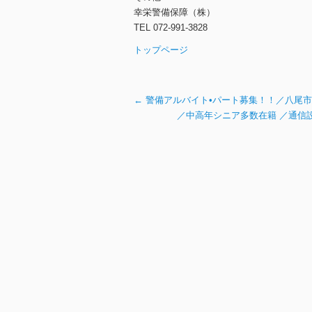
幸栄警備保障（株）
TEL 072-991-3828
トップページ
←
警備アルバイト•パート募集！！／八尾市
／中高年シニア多数在籍 ／通信