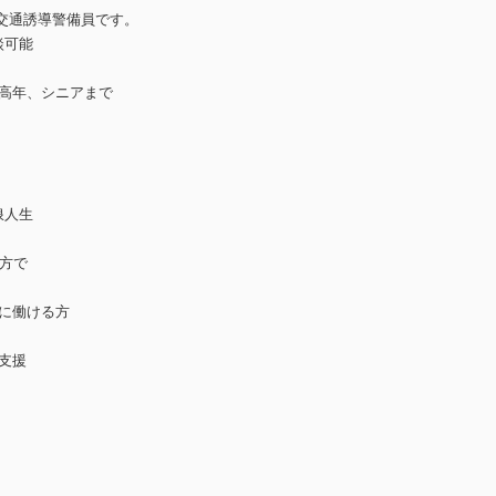
交通誘導警備員です。
談可能
中高年、シニアまで
浪人生
る方で
日に働ける方
支援