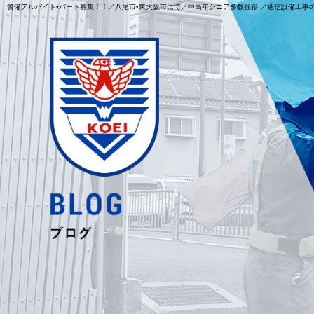
警備アルバイト•パート募集！！／八尾市•東大阪市にて／中高年シニア多数在籍 ／通信設備工事