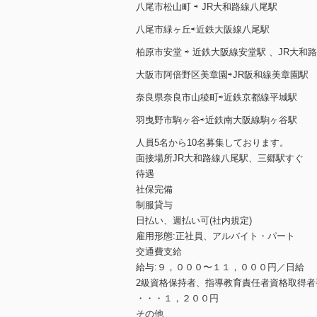
八尾市松山町 ⇨ JR大和路線八尾駅
八尾市緑ヶ丘⇨近鉄大阪線八尾駅
柏原市安堂 ⇨ 近鉄大阪線安堂駅 、JR大和
大阪市阿倍野区美章園⇨JR阪和線美章園駅
奈良県奈良市山稜町⇨近鉄京都線平城駅
羽曳野市駒ヶ谷⇨近鉄南大阪線駒ヶ谷駅
人員5名から10名募集しております。
面接場所JR大和路線八尾駅、三郷駅すぐ
待遇
社保完備
制服貸与
日払い、週払い可(社内規定)
雇用形態:正社員、アルバイト・パート
交通費支給
給与:９，０００〜１１，０００円／日給
2級資格保持者、指導教育責任者資格取得者
・・・１，２００円
その他