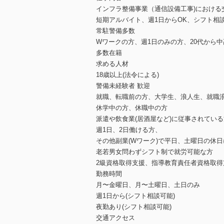
インフラ整備事業（通信設備工事)における
短期アルバイト、週1日からOK、シフト相
常駐警備多数
Wワークの方、週1日のみの方、20代から
多数在籍
求める人材
18歳以上(法令による)
警備未経験者 歓迎
就職、転職前の方、大学生、浪人生、就職
休学中の方、休職中の方
派遣や飲食業(居酒屋など)に従事されてい
週1日、2日働ける方、
その他副業(Wワーク)で平日、土曜日の休
老若男女問わずシフト制で就労可能な方
2級資格取得支援、指導教育責任者資格取得
勤務時間
月〜金曜日、月〜土曜日、土日のみ
週1日から(シフト相談可能)
夜勤あり(シフト相談可能)
交通アクセス