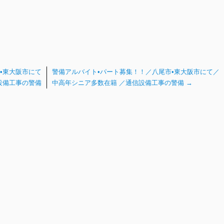
•東大阪市にて
警備アルバイト•パート募集！！／八尾市•東大阪市にて／
設備工事の警備
中高年シニア多数在籍 ／通信設備工事の警備
→