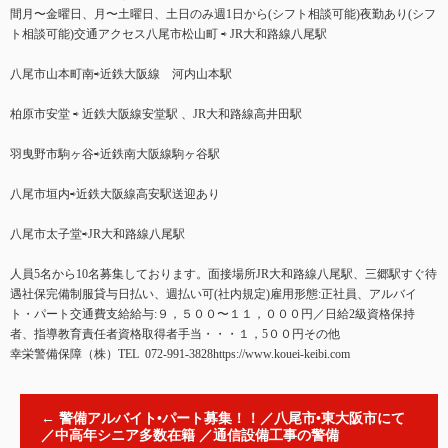
間月〜金曜日、月〜土曜日、土日のみ週1日から(シフト相談可能)夜勤あり(シフ
ト相談可能)交通アクセス八尾市松山町 ⇨ JR大和路線八尾駅
八尾市山本町南⇨近鉄大阪線 河内山本駅
柏原市安堂 ⇨ 近鉄大阪線安堂駅 、JR大和路線高井田駅
羽曳野市駒ヶ谷⇨近鉄南大阪線駒ヶ谷駅
八尾市垣内⇨近鉄大阪線高安駅送迎あり
八尾市太子堂⇨JR大和路線八尾駅
人員5名から10名募集しております。面接場所JR大和路線八尾駅、三郷駅すぐ待
遇社保完備制服貸与日払い、週払い可(社内規定)雇用形態:正社員、アルバイ
ト・パート交通費支給給与:９，５００〜１１，０００円／日給2級資格保持
者、指導教育責任者資格取得者手当・・・１，5００円その他
幸栄警備保障（株）TEL 072-991-3828https://www.kouei-keibi.com
←
警備アルバイト•パート募集！！／八尾市•東大阪市にて
／中高年シニア多数在籍 ／通信設備工事の警備