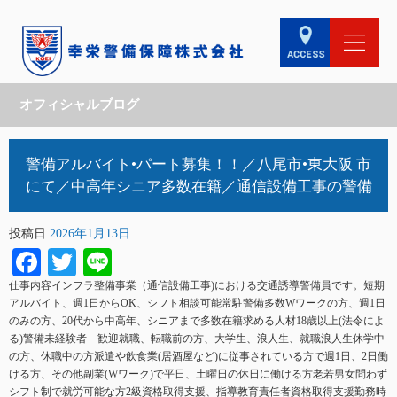
オフィシャルブログ
警備アルバイト•パート募集！！／八尾市•東大阪 市
にて／中高年シニア多数在籍／通信設備工事の警備
投稿日
2026年1月13日
Facebook
Twitter
Line
仕事内容インフラ整備事業（通信設備工事)における交通誘導警備員です。短期
アルバイト、週1日からOK、シフト相談可能常駐警備多数Wワークの方、週1日
のみの方、20代から中高年、シニアまで多数在籍求める人材18歳以上(法令によ
る)警備未経験者 歓迎就職、転職前の方、大学生、浪人生、就職浪人生休学中
の方、休職中の方派遣や飲食業(居酒屋など)に従事されている方で週1日、2日働
ける方、その他副業(Wワーク)で平日、土曜日の休日に働ける方老若男女問わず
シフト制で就労可能な方2級資格取得支援、指導教育責任者資格取得支援勤務時