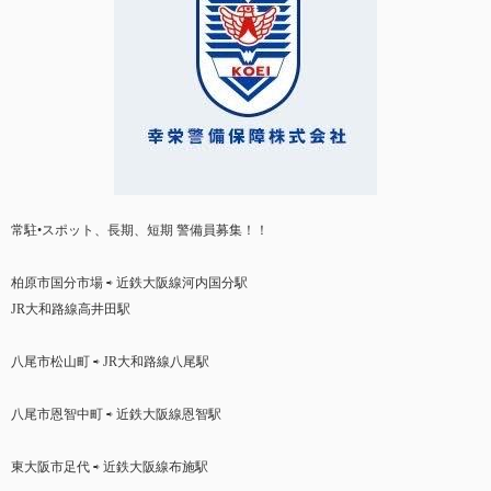
常駐•スポット、長期、短期 警備員募集！！
柏原市国分市場 ⇨ 近鉄大阪線河内国分駅
JR大和路線高井田駅
八尾市松山町 ⇨ JR大和路線八尾駅
八尾市恩智中町 ⇨ 近鉄大阪線恩智駅
東大阪市足代 ⇨ 近鉄大阪線布施駅