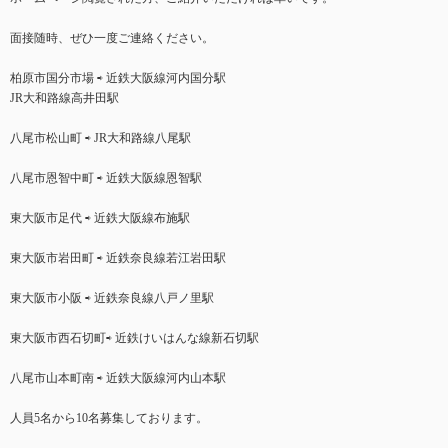
面接随時、ぜひ一度ご連絡ください。
柏原市国分市場 ⇨ 近鉄大阪線河内国分駅
JR大和路線高井田駅
八尾市松山町 ⇨ JR大和路線八尾駅
八尾市恩智中町 ⇨ 近鉄大阪線恩智駅
東大阪市足代 ⇨ 近鉄大阪線布施駅
東大阪市岩田町 ⇨ 近鉄奈良線若江岩田駅
東大阪市小阪 ⇨ 近鉄奈良線八戸ノ里駅
東大阪市西石切町⇨ 近鉄けいはんな線新石切駅
八尾市山本町南 ⇨ 近鉄大阪線河内山本駅
人員5名から10名募集しております。