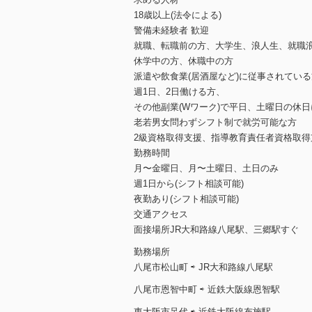
18歳以上(法令による)
警備未経験者 歓迎
就職、転職前の方、大学生、浪人生、就職
休学中の方、休職中の方
派遣や飲食業(居酒屋など)に従事されてい
週1日、2日働ける方、
その他副業(Wワーク)で平日、土曜日の休
老若男女問わずシフト制で就労可能な方
2級資格取得支援、指導教育責任者資格取得
勤務時間
月〜金曜日、月〜土曜日、土日のみ
週1日から(シフト相談可能)
夜勤あり(シフト相談可能)
交通アクセス
面接場所JR大和路線八尾駅、三郷駅すぐ
勤務場所
八尾市松山町 ⇨ JR大和路線八尾駅
八尾市恩智中町 ⇨ 近鉄大阪線恩智駅
東大阪市足代 ⇨ 近鉄大阪線布施駅