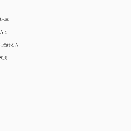
浪人生
る方で
日に働ける方
支援