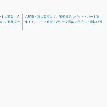
ート大募集－八
八尾市・東大阪市にて、警備員アルバイト・パート募
市にて業務拡大
集！！／シニア歓迎／Wワーク可能／日払い・週払い可
→