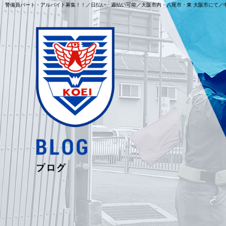
警備員パート・アルバイト募集！！／日払い、週払い可能／大阪市内・八尾市・東 大阪市にて／