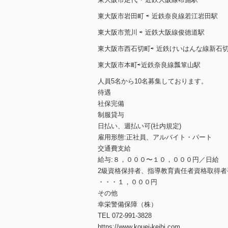
東大阪市岩田町 ⇨ 近鉄奈良線若江岩田駅
東大阪市荒川 ⇨ 近鉄大阪線俊徳道駅
東大阪市西石切町⇨ 近鉄けいはんな線新石
東大阪市本町⇨近鉄奈良線瓢箪山駅
人員5名から10名募集しております。
待遇
社保完備
制服貸与
日払い、週払い可(社内規定)
雇用形態:正社員、アルバイト・パート
交通費支給
給与:８，０００〜１０，０００円／日給
2級資格保持者、指導教育責任者資格取得者
・・・１，０００円
その他
幸栄警備保障（株）
TEL 072-991-3828
https://www.kouei-keibi.com