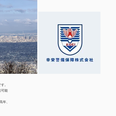
です。
談可能
中高年、