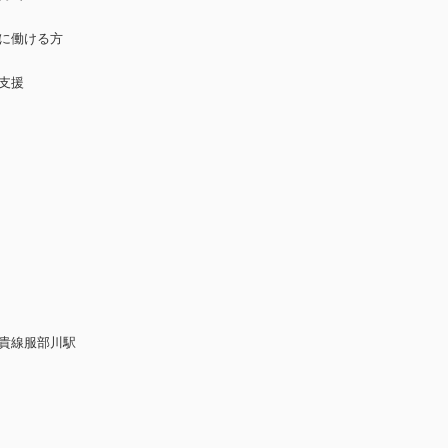
日に働ける方
支援
貴線服部川駅