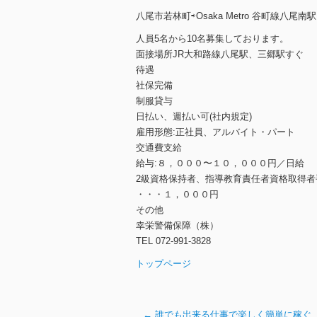
八尾市若林町⇨Osaka Metro 谷町線八尾南駅
人員5名から10名募集しております。
面接場所JR大和路線八尾駅、三郷駅すぐ
待遇
社保完備
制服貸与
日払い、週払い可(社内規定)
雇用形態:正社員、アルバイト・パート
交通費支給
給与:８，０００〜１０，０００円／日給
2級資格保持者、指導教育責任者資格取得者
・・・１，０００円
その他
幸栄警備保障（株）
TEL 072-991-3828
トップページ
←
誰でも出来る仕事で楽しく簡単に稼ぐ