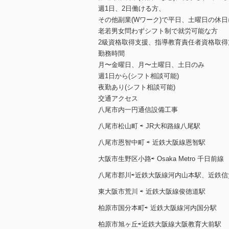
週1日、2日働ける方、
その他副業(Wワーク)で平日、土曜日の休
老若男女問わずシフト制で就労可能な方
2級資格取得支援、指導教育責任者資格取得
勤務時間
月〜金曜日、月〜土曜日、土日のみ
週1日から(シフト相談可能)
夜勤あり(シフト相談可能)
交通アクセス
八尾市内一円通信設備工事
八尾市松山町 ⇨ JR大和路線八尾駅
八尾市恩智中町 ⇨ 近鉄大阪線恩智駅
大阪市生野区小路⇨ Osaka Metro 千日前線
八尾市郡川⇨近鉄大阪線河内山本駅、近鉄信
東大阪市荒川 ⇨ 近鉄大阪線俊徳道駅
柏原市国分本町⇨ 近鉄大阪線河内国分駅
柏原市旭ヶ丘⇨近鉄大阪線大阪教育大前駅