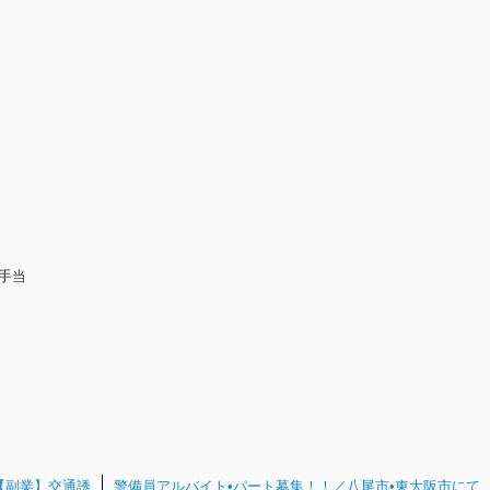
手当
【副業】交通誘
警備員アルバイト•パート募集！！／八尾市•東大阪市にて