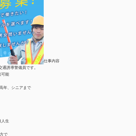
仕事内容
交通誘導警備員です。
談可能
中高年、シニアまで
浪人生
る方で