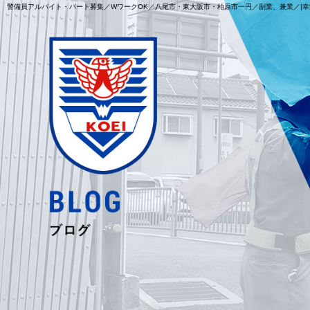
警備員アルバイト・パート募集／WワークOK／八尾市・東大阪市・柏原市一円／副業、兼業／|